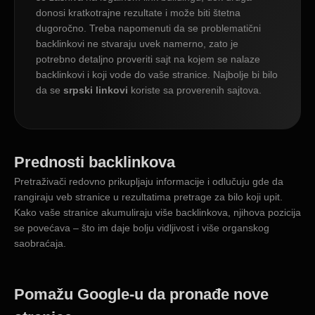
donosi kratkotrajne rezultate i može biti štetna
dugoročno. Treba napomenuti da se problematični
backlinkovi ne stvaraju uvek namerno, zato je
potrebno detaljno proveriti sajt na kojem se nalaze
backlinkovi i koji vode do vaše stranice. Najbolje bi bilo
da se
srpski linkovi
koriste sa proverenih sajtova.
Prednosti backlinkova
Pretraživači redovno prikupljaju informacije i odlučuju gde da
rangiraju veb stranice u rezultatima pretrage za bilo koji upit.
Kako vaše stranice akumuliraju više backlinkova, njihova pozicija
se povećava – što im daje bolju vidljivost i više organskog
saobraćaja.
Pomažu Google-u da pronađe nove