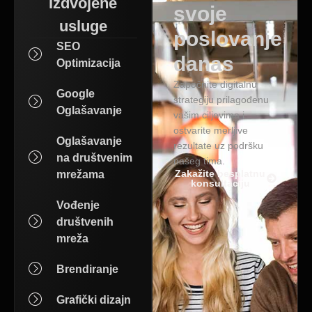
Izdvojene
svoje
usluge
poslovanje
SEO
danas
Optimizacija
Započnite digitalnu
Google
strategiju prilagođenu
Oglašavanje
vašim ciljevima i
ostvarite merljive
Oglašavanje
rezultate uz podršku
na društvenim
našeg tima.
Zakažite besplatnu
mrežama
konsultaciju
Vođenje
društvenih
mreža
Brendiranje
Grafički dizajn