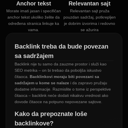
Anchor tekst
Relevantan sajt
Morate imati jasan i specifičan
Relevantan sajt pruža
anchor tekst ukoliko želite da
pouzdan sadržaj, potkrepljen
određena stranica linkuje ka
je dobrim izvorima i redovno
vama.
se ažurira
Backlink treba da bude povezan
sa sadržajem
Backlink nije tu samo da zauzme prostor i služi kao
SEO metrika – on bi trebao da poboljša iskustvo
čitaoca.
Backlinkovi moraju biti povezani sa
sadržajem u kome se nalaze
i da zapravo pružaju
dodatne informacije. Razmislite o tome iz perspektive
čitaoca – backlink neće dodati nikakvu vrednost ako
dovode čitaoce na potpuno nepovezane sajtove.
Kako da prepoznate loše
backlinkove?