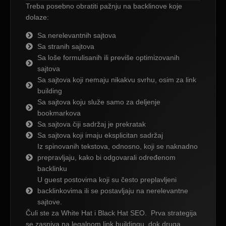
Treba posebno obratiti pažnju na backlinove koje
dolaze:
Sa nerelevantnih sajtova
Sa stranih sajtova
Sa loše formulisanih ili previše optimizovanih
sajtova
Sa sajtova koji nemaju nikakvu svrhu, osim za link
building
Sa sajtova koju služe samo za deljenje
bookmarkova
Sa sajtova čiji sadržaj je prekratak
Sa sajtova koji imaju eksplicitan sadržaj
Iz spinovanih tekstova, odnosno, koji se naknadno
prepravljaju, kako bi odgovarali određenom
backlinku
U guest postovima koji su često preplavljeni
backlinkovima ili se postavljaju na nerelevantne
sajtove.
Čuli ste za White Hat i Black Hat SEO. Prva strategija
se zasniva na legalnom link buildingu, dok druga