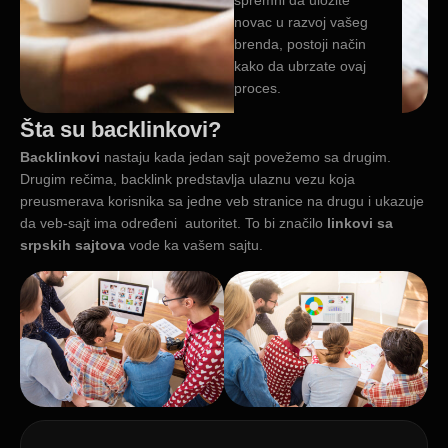
novac u razvoj vašeg
brenda, postoji način
kako da ubrzate ovaj
proces.
Šta su backlinkovi?
Backlinkovi
nastaju kada jedan sajt povežemo sa drugim.
Drugim rečima, backlink predstavlja ulaznu vezu koja
preusmerava korisnika sa jedne veb stranice na drugu i ukazuje
da veb-sajt ima određeni autoritet. To bi značilo
linkovi sa
srpskih sajtova
vode ka vašem sajtu.