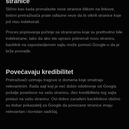
stranice
Slično kao kada pronalazite nove stranice klikom na linkove,
botovi pretraživača prate odlazne veze da bi otkrili stranice koje
još nisu indeksirali.
Proces popisivanja počinje sa stranicama koje su prethodno bile
indeksirane, tako da ako ste upravo pokrenuli novu stranicu,
backlink na uspostavljenom sajtu može pomoći Google-u da je
brže pronađe.
Povećavaju kredibilitet
Pretraživači uzimaju tragove iz domena koje smatraju
relevantnim. Kada sajt koji je već dobio odobrenje od Googla
pošalje posetioce na vašu stranicu, deo kredibiliteta tog sajta
prelazi na vašu stranicu. Ovi dobro zarađeni backlinkovi obično
su dobar pokazatelj za Google da povezane stranice imaju
relevantan i koristan sadržaj.