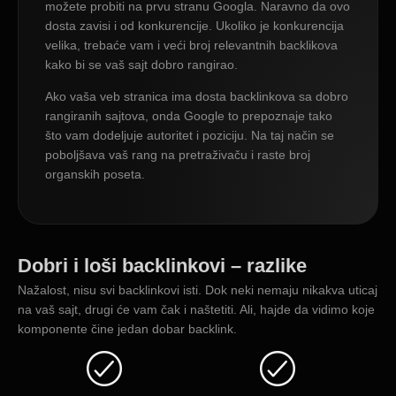
možete probiti na prvu stranu Googla. Naravno da ovo
dosta zavisi i od konkurencije. Ukoliko je konkurencija
velika, trebaće vam i veći broj relevantnih backlikova
kako bi se vaš sajt dobro rangirao.
Ako vaša veb stranica ima dosta backlinkova sa dobro
rangiranih sajtova, onda Google to prepoznaje tako
što vam dodeljuje autoritet i poziciju. Na taj način se
poboljšava vaš rang na pretraživaču i raste broj
organskih poseta.
Dobri i loši backlinkovi – razlike
Nažalost, nisu svi backlinkovi isti. Dok neki nemaju nikakva uticaj
na vaš sajt, drugi će vam čak i naštetiti. Ali, hajde da vidimo koje
komponente čine jedan dobar backlink.