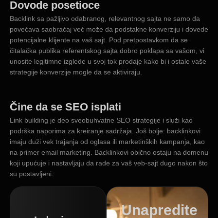
Dovode posetioce
Backlink sa pažljivo odabranog, relevantnog sajta ne samo da
povećava saobraćaj već može da podstakne konverziju i dovede
potencijalne klijente na vaš sajt. Pod pretpostavkom da se
čitalačka publika referentskog sajta dobro poklapa sa vašom, vi
unosite legitimne izglede u svoj tok prodaje kako bi i ostale vaše
strategije konverzije mogle da se aktiviraju.
Čine da se SEO isplati
Link building je deo sveobuhvatne SEO strategije i služi kao
podrška naporima za kreiranje sadržaja. Još bolje: backlinkovi
imaju duži vek trajanja od oglasa ili marketinških kampanja, kao
na primer email marketing. Backlinkovi obično ostaju na domenu
koji upućuje i nastavljaju da rade za vaš veb-sajt dugo nakon što
su postavljeni.
Unapredite