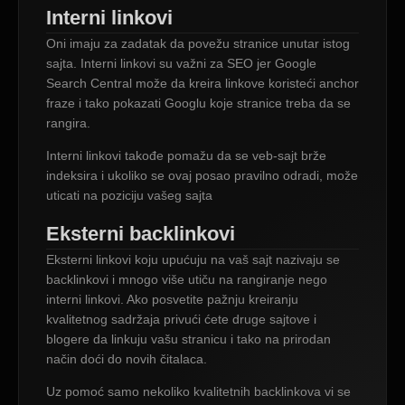
Interni linkovi
Oni imaju za zadatak da povežu stranice unutar istog
sajta. Interni linkovi su važni za SEO jer Google
Search Central može da kreira linkove koristeći anchor
fraze i tako pokazati Googlu koje stranice treba da se
rangira.
Interni linkovi takođe pomažu da se veb-sajt brže
indeksira i ukoliko se ovaj posao pravilno odradi, može
uticati na poziciju vašeg sajta
Eksterni backlinkovi
Eksterni linkovi koju upućuju na vaš sajt nazivaju se
backlinkovi i mnogo više utiču na rangiranje nego
interni linkovi. Ako posvetite pažnju kreiranju
kvalitetnog sadržaja privući ćete druge sajtove i
blogere da linkuju vašu stranicu i tako na prirodan
način doći do novih čitalaca.
Uz pomoć samo nekoliko kvalitetnih backlinkova vi se