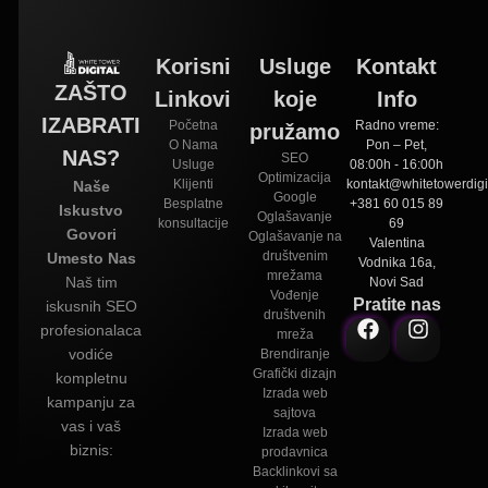
Korisni
Usluge
Kontakt
ZAŠTO
Linkovi
koje
Info
IZABRATI
Početna
Radno vreme:
pružamo
O Nama
Pon – Pet,
NAS?
SEO
Usluge
08:00h - 16:00h
Optimizacija
Klijenti
kontakt@whitetowerdigit
Naše
Google
Besplatne
+381 60 015 89
Iskustvo
Oglašavanje
konsultacije
69
Govori
Oglašavanje na
Valentina
društvenim
Umesto Nas
Vodnika 16a,
mrežama
Naš tim
Novi Sad
Vođenje
Pratite nas
iskusnih SEO
društvenih
profesionalaca
mreža
vodiće
Brendiranje
Grafički dizajn
kompletnu
Izrada web
kampanju za
sajtova
vas i vaš
Izrada web
biznis:
prodavnica
Backlinkovi sa