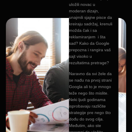
uložili novac u
moderan dizajn,
unajmili sjajne pisce da
kreiraju sadržaj, krenuli
možda čak i sa
reklamiranjem i šta
sad? Kako da Google
prepozna i rangira vaš
sajt visoko u
rezultatima pretrage?
Naravno da svi žele da
se nađu na prvoj strani
Googla ali to je mnogo
teže nego što mislite.
Neki ljudi godinama
isprobavaju različite
strategije pre nego što
dođu do svog cilja.
Međutim, ako ste
spremni da uložite