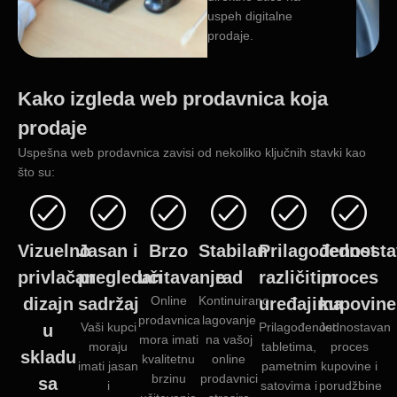
uspeh digitalne
prodaje.
Kako izgleda web prodavnica koja
prodaje
Uspešna web prodavnica zavisi od nekoliko ključnih stavki kao
što su:
Vizuelno
Jasan i
Brzo
Stabilan
Prilagođenost
Jednosta
privlačan
pregledan
učitavanje
rad
različitim
proces
Online
Kontinuirano
dizajn
sadržaj
uređajima
kupovine
prodavnica
lagovanje
Vaši kupci
Prilagođenost
Jednostavan
u
mora imati
na vašoj
moraju
tabletima,
proces
skladu
kvalitetnu
online
imati jasan
pametnim
kupovine i
brzinu
prodavnici
sa
i
satovima i
porudžbine