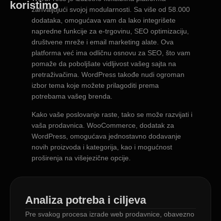
koristimo
zahvaljujući svojoj modularnosti. Sa više od 58.000
dodataka, omogućava vam da lako integrišete
napredne funkcije za e-trgovinu, SEO optimizaciju,
društvene mreže i email marketing alate. Ova
platforma već ima odličnu osnovu za SEO, što vam
pomaže da poboljšate vidljivost vašeg sajta na
pretraživačima. WordPress takođe nudi ogroman
izbor tema koje možete prilagoditi prema
potrebama vašeg brenda.
Kako vaše poslovanje raste, tako se može razvijati i
vaša prodavnica. WooCommerce, dodatak za
WordPress, omogućava jednostavno dodavanje
novih proizvoda i kategorija, kao i mogućnost
proširenja na višejezične opcije.
Analiza potreba i ciljeva
Pre svakog procesa izrade web prodavnice, obavezno