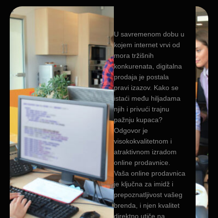
U savremenom dobu u
kojem internet vrvi od
mora tržišnih
konkurenata, digitalna
prodaja je postala
pravi izazov. Kako se
istaći među hiljadama
njih i privući trajnu
pažnju kupaca?
Odgovor je
visokokvalitetnom i
atraktivnom izradom
online prodavnice.
Vaša online prodavnica
je ključna za imidž i
prepoznatljivost vašeg
brenda, i njen kvalitet
direktno utiče na