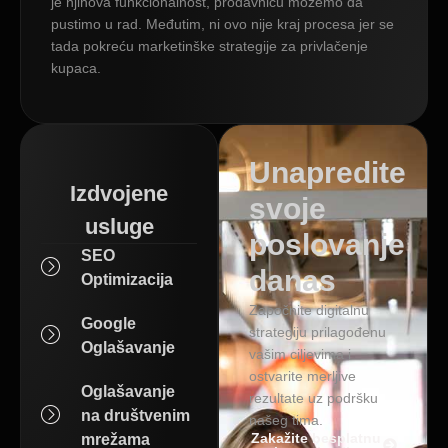
je njihova funkcionalnost, prodavnicu možemo da
pustimo u rad. Međutim, ni ovo nije kraj procesa jer se
tada pokreću marketinške strategije za privlačenje
kupaca.
Unapredite
Izdvojene
svoje
usluge
poslovanje
SEO
danas
Optimizacija
Započnite digitalnu
Google
strategiju prilagođenu
Oglašavanje
vašim ciljevima i
ostvarite merljive
Oglašavanje
rezultate uz podršku
na društvenim
našeg tima.
Zakažite besplatnu
mrežama