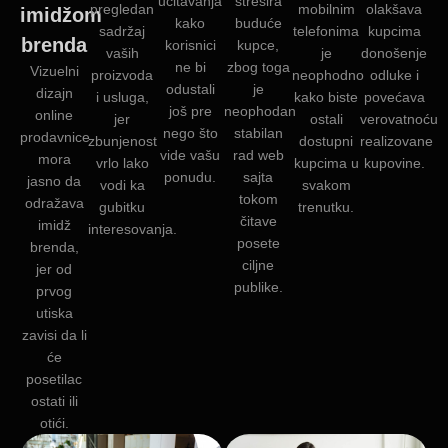
učitavanja
stresira
pregledan
mobilnim
olakšava
imidžom
kako
buduće
sadržaj
telefonima
kupcima
brenda
korisnici
kupce,
vaših
je
donošenje
ne bi
zbog toga
Vizuelni
proizvoda
neophodno
odluke i
odustali
je
dizajn
i usluga,
kako biste
povećava
još pre
neophodan
online
jer
ostali
verovatnoću
nego što
stabilan
prodavnice
zbunjenost
dostupni
realizovane
vide vašu
rad web
mora
vrlo lako
kupcima u
kupovine.
ponudu.
sajta
jasno da
vodi ka
svakom
tokom
odražava
gubitku
trenutku.
čitave
imidž
interesovanja.
posete
brenda,
ciljne
jer od
publike.
prvog
utiska
zavisi da li
će
posetilac
ostati ili
otići.