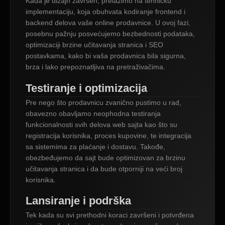
Kada je dizajn završen, prelazimo na tehničku
implementaciju, koja obuhvata kodiranje frontend i
backend delova vaše online prodavnice. U ovoj fazi,
posebnu pažnju posvećujemo bezbednosti podataka,
optimizaciji brzine učitavanja stranica i SEO
postavkama, kako bi vaša prodavnica bila sigurna,
brza i lako prepoznatljiva na pretraživačima.
Testiranje i optimizacija
Pre nego što prodavnicu zvanično pustimo u rad,
obavezno obavljamo neophodna testiranja
funkcionalnosti svih delova web sajta kao što su
registracija korisnika, proces kupovine, te integracija
sa sistemima za plaćanje i dostavu. Takođe,
obezbeđujemo da sajt bude optimizovan za brzinu
učitavanja stranica i da bude otporniji na veći broj
korisnika.
Lansiranje i podrška
Tek kada su svi prethodni koraci završeni i potvrđena