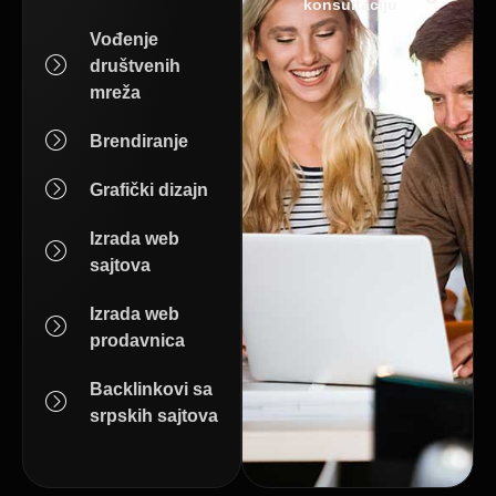
konsultaciju
Vođenje
društvenih
mreža
Brendiranje
Grafički dizajn
Izrada web
sajtova
Izrada web
prodavnica
Backlinkovi sa
srpskih sajtova