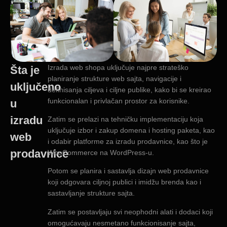
Izrada web shopa uključuje najpre strateško
Šta je
planiranje strukture web sajta, navigacije i
uključeno
definisanja ciljeva i ciljne publike, kako bi se kreirao
funkcionalan i privlačan prostor za korisnike.
u
izradu
Zatim se prelazi na tehničku implementaciju koja
uključuje izbor i zakup domena i hosting paketa, kao
web
i odabir platforme za izradu prodavnice, kao što je
prodavnice
WooCommerce na WordPress-u.
Potom se planira i sastavlja dizajn web prodavnice
koji odgovara ciljnoj publici i imidžu brenda kao i
sastavljanje strukture sajta.
Zatim se postavljaju svi neophodni alati i dodaci koji
omogućavaju nesmetano funkcionisanje sajta,