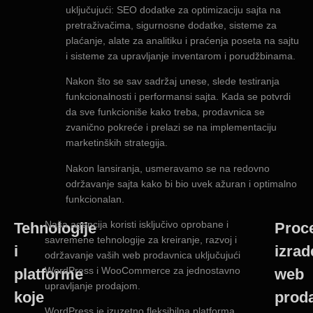
uključujući: SEO dodatke za optimizaciju sajta na
pretraživačima, sigurnosne dodatke, sisteme za
plaćanje, alate za analitiku i praćenja poseta na sajtu
i sisteme za upravljanje inventarom i porudžbinama.
Nakon što se sav sadržaj unese, slede testiranja
funkcionalnosti i performansi sajta. Kada se potvrdi
da sve funkcioniše kako treba, prodavnica se
zvanično pokreće i prelazi se na implementaciju
marketinških strategija.
Nakon lansiranja, usmeravamo se na redovno
održavanje sajta kako bi bio uvek ažuran i optimalno
funkcionalan.
Naša agencija koristi isključivo oprobane i
Tehnologije
Proc
savremene tehnologije za kreiranje, razvoj i
i
izrad
održavanje vaših web prodavnica uključujući
WordPress i WooCommerce za jednostavno
platforme
web
upravljanje prodajom.
koje
prod
WordPress je izuzetno fleksibilna platforma