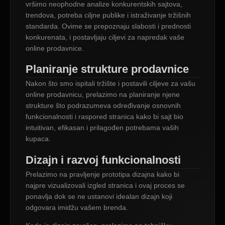
vršimo neophodne analize konkurentskih sajtova,
trendova, potreba ciljne publike i istraživanje tržišnih
standarda. Ovime se prepoznaju slabosti i prednosti
konkurenata, i postavljaju ciljevi za napredak vaše
online prodavnice.
Planiranje strukture prodavnice
Nakon što smo ispitali tržište i postavili ciljeve za vašu
online prodavnicu, prelazimo na planiranje njene
strukture što podrazumeva određivanje osnovnih
funkcionalnosti i raspored stranica kako bi sajt bio
intuitivan, efikasan i prilagođen potrebama vaših
kupaca.
Dizajn i razvoj funkcionalnosti
Prelazimo na pravljenje prototipa dizajna kako bi
najpre vizualizovali izgled stranica i ovaj proces se
ponavlja dok se ne ustanovi idealan dizajn koji
odgovara imidžu vašem brenda.