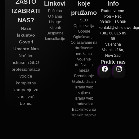
ZAŠTO
Linkovi
koje
Info
IZABRATI
Početna
Radno vreme:
pružamo
O Nama
Pon – Pet,
NAS?
SEO
Usluge
08:00h - 16:00h
Optimizacija
Klijenti
kontakt@whitetowerdigit
Naše
Google
Besplatne
+381 60 015 89
Iskustvo
Oglašavanje
konsultacije
69
Govori
Oglašavanje na
Valentina
društvenim
Umesto Nas
Vodnika 16a,
mrežama
Naš tim
Novi Sad
Vođenje
Pratite nas
iskusnih SEO
društvenih
profesionalaca
mreža
vodiće
Brendiranje
Grafički dizajn
kompletnu
Izrada web
kampanju za
sajtova
vas i vaš
Izrada web
biznis:
prodavnica
Backlinkovi sa
srpskih sajtova